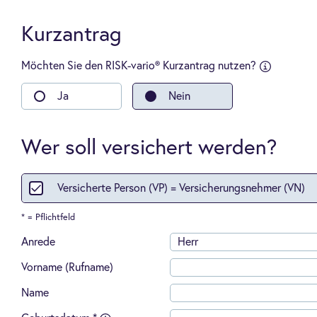
Kurzantrag
Möchten Sie den RISK-vario® Kurzantrag nutzen?
sfragen an:
-
Ja
Nein
Kauf
einer
Wohn-
oder
Wer soll versichert werden?
Gewerbeimm
-
Übernahme
Versicherte Person (VP) = Versicherungsnehmer (VN)
oder
Gründung
einer
* = Pflichtfeld
Arztpraxis,
Apotheke,
Anrede
Herr
Anwalts-,
Wirtschafts
Vorname (Rufname)
oder
Steuerberat
Name
-
Abschluss