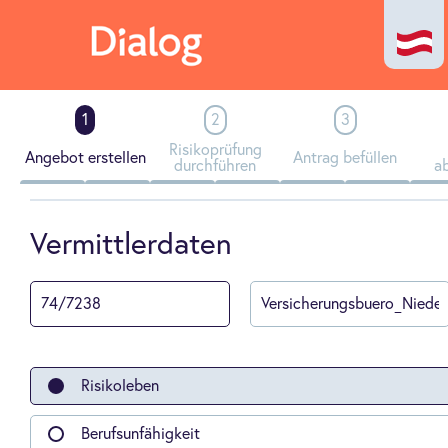
Risikoprüfung
Angebot erstellen
Antrag befüllen
durchführen
a
Vermittlerdaten
Risikoleben
Berufsunfähigkeit