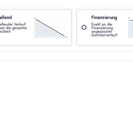
allend
Finanzierung
allender Verlauf
Exakt an die
ber die gesamte
Finanzierung
aufzeit
angepasster
Summenverlauf
-
rbeimmobilie