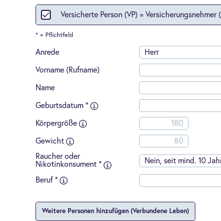
-
Über
Versicherte Person (VP) = Versicherungsnehmer 
oder
Grün
einer
* = Pflichtfeld
Arztp
Apot
Anrede
Herr
Anwal
Wirts
Vorname (Rufname)
oder
Steue
Name
-
Absch
Geburtsdatum *
einer
Mögliche
Beruf
Eingabeformate:
Körpergröße
(SBU)
TT.MM.JJJJ
bei
TTMMJJJJ
Gewicht
der
Dialo
Raucher oder
Lebe
Nein, seit mind. 10 Jah
Nikotinkonsument *
ohne
Risik
Beruf *
oder
Leist
-
Weitere Personen hinzufügen (Verbundene Leben)
Gebu