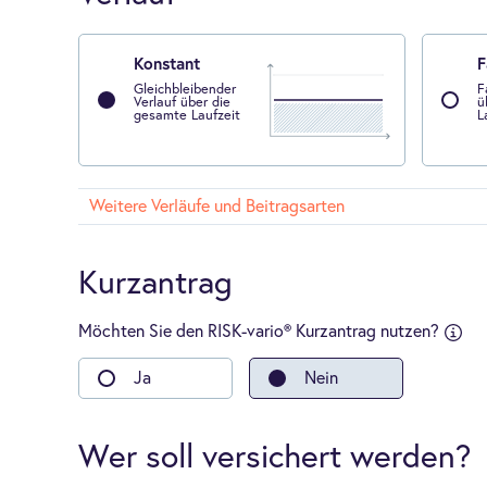
Konstant
F
Gleichbleibender
F
Verlauf über die
ü
gesamte Laufzeit
L
Weitere Verläufe und Beitragsarten
Kurzantrag
Möchten Sie den RISK-vario® Kurzantrag nutzen?
ndheitsfragen an:
-
Ja
Nein
Kauf
einer
Wohn
oder
Wer soll versichert werden?
Gewe