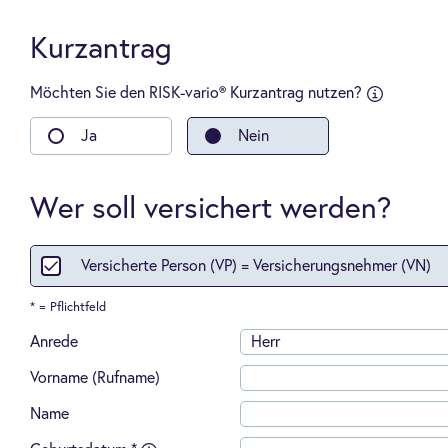
Kurzantrag
Möchten Sie den RISK-vario® Kurzantrag nutzen?
sfragen an:
-
Ja
Nein
Kauf
einer
Wohn-
oder
Wer soll versichert werden?
Gewerbeimm
-
Übernahme
Versicherte Person (VP) = Versicherungsnehmer (VN)
oder
Gründung
einer
* = Pflichtfeld
Arztpraxis,
Apotheke,
Anrede
Herr
Anwalts-,
Wirtschafts
Vorname (Rufname)
oder
Steuerberat
Name
-
Abschluss