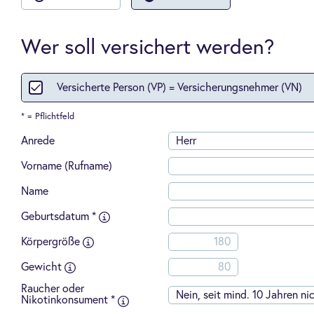
Kauf
einer
Wohn-
oder
Wer soll versichert werden?
Gewerbeimm
-
Übernahme
Versicherte Person (VP) = Versicherungsnehmer (VN)
oder
Gründung
einer
* = Pflichtfeld
Arztpraxis,
Apotheke,
Anrede
Herr
Anwalts-,
Wirtschafts
Vorname (Rufname)
oder
Steuerberat
Name
-
Abschluss
Geburtsdatum *
einer
Mögliche
Berufsunfäh
Eingabeformate:
Körpergröße
(SBU)
TT.MM.JJJJ
bei
TTMMJJJJ
Gewicht
der
Dialog
Raucher oder
Leben
Nein, seit mind. 10 Jahren ni
Nikotinkonsument *
ohne