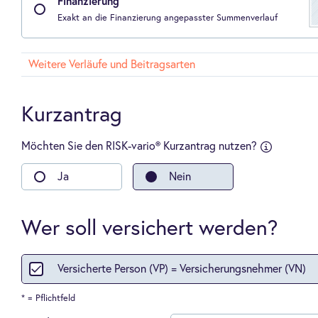
Finanzierung
Exakt an die Finanzierung angepasster Summenverlauf
Weitere Verläufe und Beitragsarten
Kurzantrag
Möchten Sie den RISK-vario® Kurzantrag nutzen?
sfragen an:
-
Ja
Nein
Kauf
einer
Wohn-
oder
Wer soll versichert werden?
Gewerbeimm
-
Übernahme
Versicherte Person (VP) = Versicherungsnehmer (VN)
oder
Gründung
einer
* = Pflichtfeld
Arztpraxis,
Apotheke,