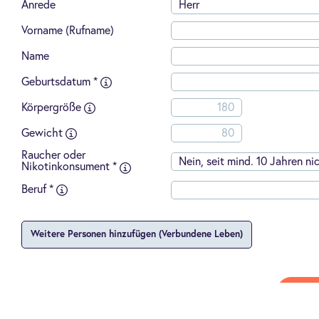
Anrede
Herr
Anwalts-,
Wirtschafts
Vorname (Rufname)
oder
Steuerberat
Name
-
Abschluss
Geburtsdatum *
einer
Mögliche
Berufsunfäh
Eingabeformate:
Körpergröße
(SBU)
TT.MM.JJJJ
bei
TTMMJJJJ
Gewicht
der
Dialog
Raucher oder
Leben
Nein, seit mind. 10 Jahren ni
Nikotinkonsument *
ohne
Risikozusch
Beruf *
oder
Leistungsau
-
Weitere Personen hinzufügen (Verbundene Leben)
Geburt
eines
Kindes,
Adoption
eines
W
minderjähri
Kindes