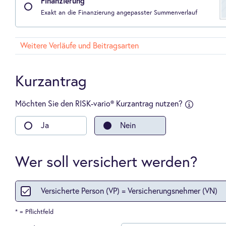
Finanzierung
Exakt an die Finanzierung angepasster Summenverlauf
Weitere Verläufe und Beitragsarten
Kurzantrag
Möchten Sie den RISK-vario® Kurzantrag nutzen?
sfragen an:
-
Ja
Nein
Kauf
einer
Wohn-
oder
Wer soll versichert werden?
Gewerbeimm
-
Übernahme
Versicherte Person (VP) = Versicherungsnehmer (VN)
oder
Gründung
einer
* = Pflichtfeld
Arztpraxis,
Apotheke,