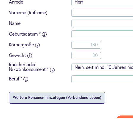
Anrede
Herr
Anwalts-,
Wirtschafts
Vorname (Rufname)
oder
Steuerberat
Name
-
Abschluss
Geburtsdatum *
einer
Mögliche
Berufsunfäh
Eingabeformate:
Körpergröße
(SBU)
TT.MM.JJJJ
bei
TTMMJJJJ
Gewicht
der
Dialog
Raucher oder
Leben
Nein, seit mind. 10 Jahren ni
Nikotinkonsument *
ohne
Risikozusch
Beruf *
oder
Leistungsau
-
Weitere Personen hinzufügen (Verbundene Leben)
Geburt
eines
Kindes,
Adoption
eines
W
minderjähri
Kindes